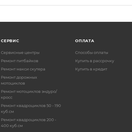
СЕРВИС
ОПЛАТА
Сервисные центры
Способы оплаты
Ремонт питбайков
Купить в рассрочку
Ремонт макси скутера
Купить в кредит
Ремонт дорожных
мотоциклов
Ремонт мотоциклов эндуро/
кросс
Ремонт квадроциклов 50 - 190
куб.см
Ремонт квадроциклов 200 -
400 куб.см