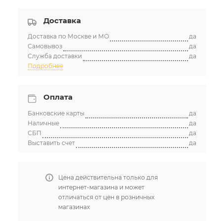
Доставка
Доставка по Москве и МО
да
Самовывоз
да
Служба доставки
да
Подробнее
Оплата
Банковские карты
да
Наличные
да
СБП
да
Выставить счет
да
Цена действительна только для
интернет-магазина и может
отличаться от цен в розничных
магазинах