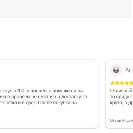
Ан
 kayo a200, в процессе покупки ни на
Отличный 
никло проблем не смотря на доставку за
то приду 
е четко и в срок. После покупки на
круто, в 
был 0, при этом представители магазина
все чеки 
связи и в итоге проблема была решена.
поставил
орит о небезразличии к клиенту после
спасибо о
Отзыв Яндек
то на сегодняшний день редкость.
объясняют