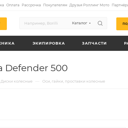
ка
Оплата
Рассрочка
Покупателям
Друзья Роллинг Мото
Партнёр
Каталог
ПО
Г
ХНИКА
ЭКИПИРОВКА
ЗАПЧАСТИ
Р
a Defender 500
—
Диски колесные
Оси, гайки, проставки колесные