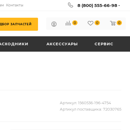
8 (800) 555-66-98
ам
Контакты
0
0
0
ДБОР ЗАПЧАСТЕЙ
АСХОДНИКИ
АКСЕССУАРЫ
СЕРВИС
Артикул:
1560536-196-4754
Артикул поставщика:
72030765