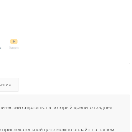
Видео
АНТИЯ
лический стержень, на который крепится заднее
по привлекательной цене можно онлайн на нашем