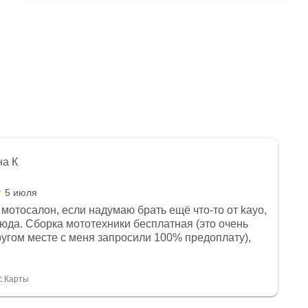
на К
5 июля
мотосалон, если надумаю брать ещё что-то от kayo,
сюда. Сборка мототехники бесплатная (это очень
другом месте с меня запросили 100% предоплату),
и документы выдали. Брала технику с ПТС, на учёт
а вообще без проблем. Менеджеру Юлии большое
тдельное, всегда на связи, очень детально всё
с.Карты
. 👍