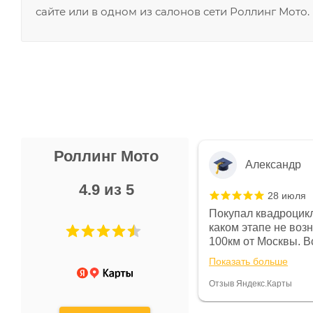
сайте или в одном из салонов сети Роллинг Мото.
Роллинг Мото
Александр
4.9 из 5
28 июля
 в магазине чисто, цены везде
Покупал квадроцикл
огут. Не понравились условия
каком этапе не воз
предоплата и дают только на год)
100км от Москвы. Вс
ают что человек купит и
спидометре всегда 
Показать больше
некому.
постоянно были на 
Считаю, что это гов
Отзыв Яндекс.Карты
получения денег, ч