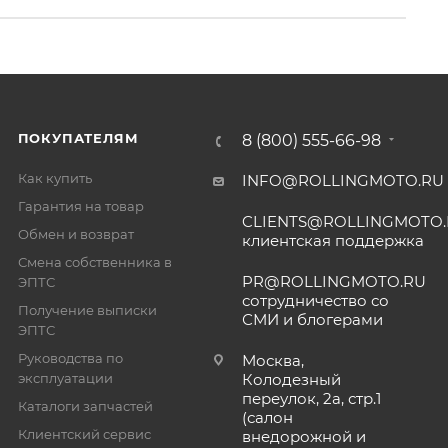
ПОКУПАТЕЛЯМ
8 (800) 555-66-98
Как купить
INFO@ROLLINGMOTO.RU
Гарантия на товар
CLIENTS@ROLLINGMOTO
Обмен и возврат
клиентская поддержка
Смена собственника в
PR@ROLLINGMOTO.RU
ЭПТС
сотрудничество со
Получение выписки
СМИ и блогерами
ЭПТС
Руководства по
Москва,
эксплуатации
Колодезный
переулок, 2а, стр.1
Каталоги запчастей
(салон
Клиентский сервис
внедорожной и