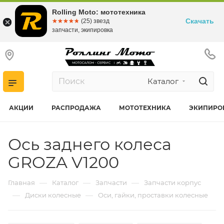
Rolling Moto: мототехника
Скачать
☆☆☆☆☆
★★★★★
(25) звезд
запчасти, экипировка
Каталог
АКЦИИ
РАСПРОДАЖА
МОТОТЕХНИКА
ЭКИПИРО
Ось заднего колеса
GROZA V1200
—
—
—
Главная
Каталог
Запчасти
Запчасти корпус
—
—
Диски колесные
Оси, гайки, проставки колесные