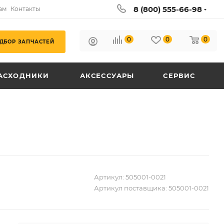
8 (800) 555-66-98
ам
Контакты
0
0
0
ДБОР ЗАПЧАСТЕЙ
АСХОДНИКИ
АКСЕССУАРЫ
СЕРВИС
Артикул:
505001-0021
Артикул поставщика:
505001-0021