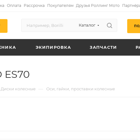
ка
Оплата
Рассрочка
Покупателям
Друзья Роллинг Мото
Партнёр
Каталог
ПО
Г
ХНИКА
ЭКИПИРОВКА
ЗАПЧАСТИ
Р
O ES70
—
Диски колесные
Оси, гайки, проставки колесные