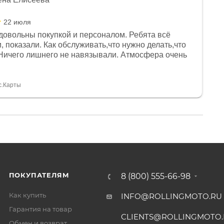
22 июля
довольны покупкой и персоналом. Ребята всё
, показали. Как обслуживать,что нужно делать,что
Ничего лишнего не навязывали. Атмосфера очень
я, помогли с доставкой. Сам аппарат так же
 устроил нас, нашли именно то, что хотел P. S
спасибо Дмитрию, за клиентоориентированность и
с.Карты
ПОКУПАТЕЛЯМ
8 (800) 555-66-98
Как купить
INFO@ROLLINGMOTO.RU
Гарантия на товар
CLIENTS@ROLLINGMOTO
Обмен и возврат