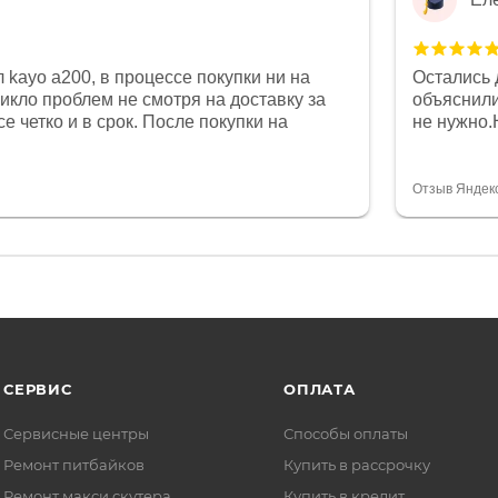
 kayo a200, в процессе покупки ни на
Остались 
никло проблем не смотря на доставку за
объяснили
е четко и в срок. После покупки на
не нужно.
был 0, при этом представители магазина
комфортна
связи и в итоге проблема была решена.
полностью
орит о небезразличии к клиенту после
огромное 
Отзыв Яндек
то на сегодняшний день редкость.
терпение
СЕРВИС
ОПЛАТА
Сервисные центры
Способы оплаты
Ремонт питбайков
Купить в рассрочку
Ремонт макси скутера
Купить в кредит