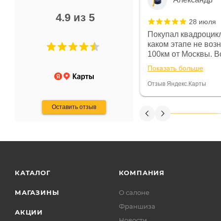
4.9 из 5
28 июля
 в магазине чисто, цены везде
Покупал квадроцикл
огут. Не понравились условия
каком этапе не воз
предоплата и дают только на год)
100км от Москвы. Вс
ают что человек купит и
спидометре всегда 
Показать больше
некому.
постоянно были на 
Считаю, что это гов
Отзыв Яндекс.Карты
получения денег, ч
Оставить отзыв
КАТАЛОГ
КОМПАНИЯ
МАГАЗИНЫ
О салоне
Франшиза
АКЦИИ
Новости