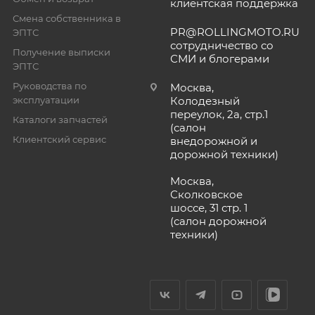
клиентская поддержка
Смена собственника в
PR@ROLLINGMOTO.RU
ЭПТС
сотрудничество со
Получение выписки
СМИ и блогерами
ЭПТС
Руководства по
Москва,
эксплуатации
Колодезный
переулок, 2а, стр.1
Каталоги запчастей
(салон
Клиентский сервис
внедорожной и
дорожной техники)
Москва,
Сколковское
шоссе, 31 стр. 1
(салон дорожной
техники)