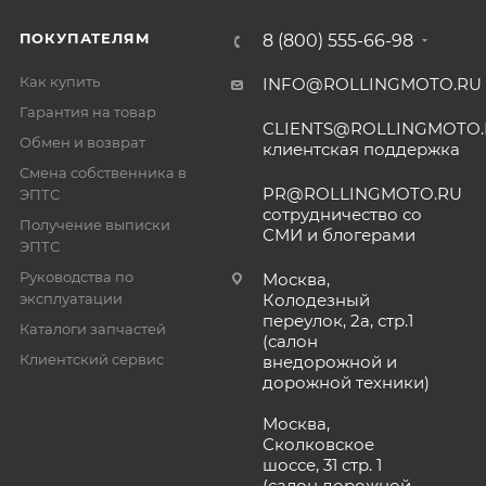
ПОКУПАТЕЛЯМ
8 (800) 555-66-98
Как купить
INFO@ROLLINGMOTO.RU
Гарантия на товар
CLIENTS@ROLLINGMOTO
Обмен и возврат
клиентская поддержка
Смена собственника в
PR@ROLLINGMOTO.RU
ЭПТС
сотрудничество со
Получение выписки
СМИ и блогерами
ЭПТС
Руководства по
Москва,
эксплуатации
Колодезный
переулок, 2а, стр.1
Каталоги запчастей
(салон
Клиентский сервис
внедорожной и
дорожной техники)
Москва,
Сколковское
шоссе, 31 стр. 1
(салон дорожной