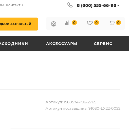
8 (800) 555-66-98
ам
Контакты
0
0
0
ДБОР ЗАПЧАСТЕЙ
АСХОДНИКИ
АКСЕССУАРЫ
СЕРВИС
Артикул:
1560574-196-2765
Артикул поставщика:
91030-LX22-0022