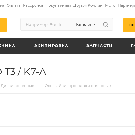
ка
Оплата
Рассрочка
Покупателям
Друзья Роллинг Мото
Партнёр
Каталог
ПО
Г
ХНИКА
ЭКИПИРОВКА
ЗАПЧАСТИ
Р
T3 / K7-A
—
Диски колесные
Оси, гайки, проставки колесные