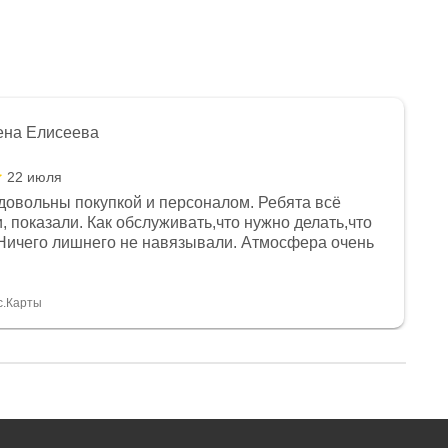
ена Елисеева
22 июля
довольны покупкой и персоналом. Ребята всё
, показали. Как обслуживать,что нужно делать,что
Ничего лишнего не навязывали. Атмосфера очень
я, помогли с доставкой. Сам аппарат так же
 устроил нас, нашли именно то, что хотел P. S
спасибо Дмитрию, за клиентоориентированность и
с.Карты