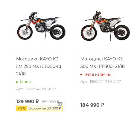
Мотоцикл KAYO K3-
Мотоцикл KAYO K3
LM 250 MX (CB250-C)
300 MX (PR300) 21/18
21/18
Нет в наличии
Арт.: 1560574-790-5177
Много
Арт.: 1560574-790-6163
129 990
₽
159 990
₽
184 990
₽
-
19
%
Экономия
30 000
₽