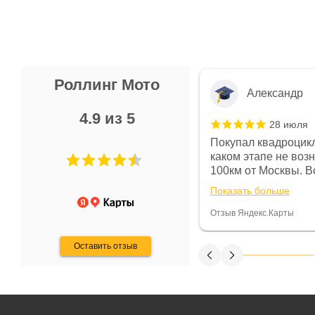
Роллинг Мото
Александр
4.9 из 5
28 июля
 в магазине чисто, цены везде
Покупал квадроцикл
огут. Не понравились условия
каком этапе не воз
предоплата и дают только на год)
100км от Москвы. Вс
ают что человек купит и
спидометре всегда 
Показать больше
некому.
постоянно были на 
Считаю, что это гов
Отзыв Яндекс.Карты
получения денег, ч
Оставить отзыв