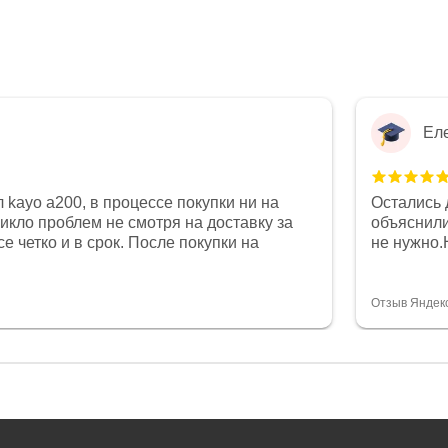
Ел
 kayo a200, в процессе покупки ни на
Остались 
никло проблем не смотря на доставку за
объяснили
е четко и в срок. После покупки на
не нужно.
был 0, при этом представители магазина
комфортна
связи и в итоге проблема была решена.
полностью
орит о небезразличии к клиенту после
огромное 
Отзыв Яндек
то на сегодняшний день редкость.
терпение