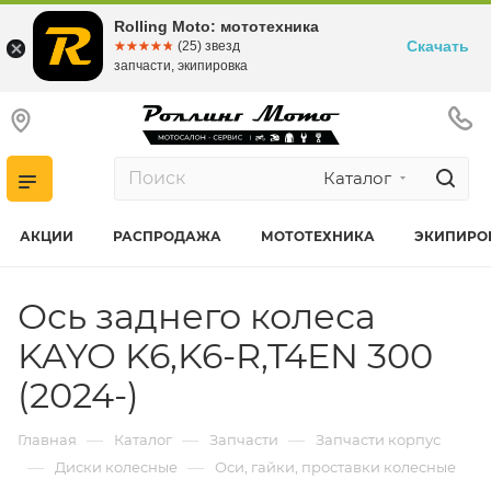
Rolling Moto: мототехника
Скачать
☆☆☆☆☆
★★★★★
(25) звезд
запчасти, экипировка
Каталог
АКЦИИ
РАСПРОДАЖА
МОТОТЕХНИКА
ЭКИПИРО
Ось заднего колеса
KAYO K6,K6-R,T4EN 300
(2024-)
—
—
—
Главная
Каталог
Запчасти
Запчасти корпус
—
—
Диски колесные
Оси, гайки, проставки колесные