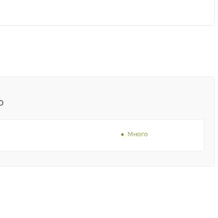
о
Много