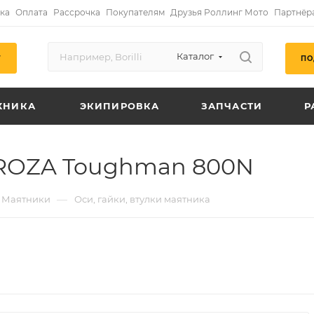
ка
Оплата
Рассрочка
Покупателям
Друзья Роллинг Мото
Партнёр
Каталог
ПО
Г
ХНИКА
ЭКИПИРОВКА
ЗАПЧАСТИ
Р
GROZA Toughman 800N
—
Маятники
Оси, гайки, втулки маятника