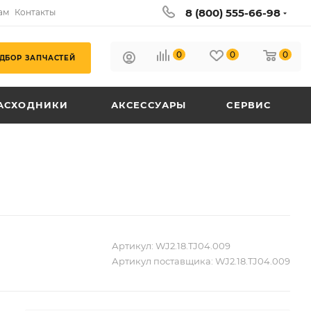
8 (800) 555-66-98
ам
Контакты
0
0
0
ДБОР ЗАПЧАСТЕЙ
АСХОДНИКИ
АКСЕССУАРЫ
СЕРВИС
Артикул:
WJ2.18.TJ04.009
Артикул поставщика:
WJ2.18.TJ04.009