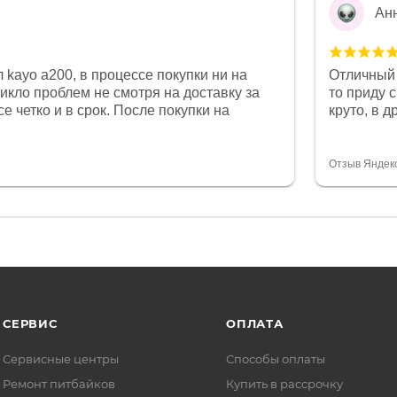
Ан
 kayo a200, в процессе покупки ни на
Отличный 
никло проблем не смотря на доставку за
то приду 
е четко и в срок. После покупки на
круто, в 
был 0, при этом представители магазина
все чеки 
связи и в итоге проблема была решена.
поставил
орит о небезразличии к клиенту после
спасибо о
Отзыв Яндек
то на сегодняшний день редкость.
объясняют
СЕРВИС
ОПЛАТА
Сервисные центры
Способы оплаты
Ремонт питбайков
Купить в рассрочку