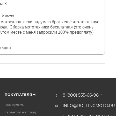
на К
5 июля
мотосалон, если надумаю брать ещё что-то от kayo,
сюда. Сборка мототехники бесплатная (это очень
другом месте с меня запросили 100% предоплату),
и документы выдали. Брала технику с ПТС, на учёт
а вообще без проблем. Менеджеру Юлии большое
тдельное, всегда на связи, очень детально всё
с.Карты
. 👍
ПОКУПАТЕЛЯМ
8 (800) 555-66-98
Как купить
INFO@ROLLINGMOTO.RU
Гарантия на товар