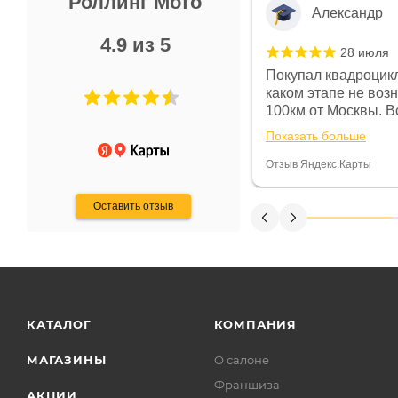
Роллинг Мото
Александр
4.9 из 5
28 июля
 в магазине чисто, цены везде
Покупал квадроцикл
огут. Не понравились условия
каком этапе не воз
предоплата и дают только на год)
100км от Москвы. Вс
ают что человек купит и
спидометре всегда 
Показать больше
некому.
постоянно были на 
Считаю, что это гов
Отзыв Яндекс.Карты
получения денег, ч
Оставить отзыв
КАТАЛОГ
КОМПАНИЯ
МАГАЗИНЫ
О салоне
Франшиза
АКЦИИ