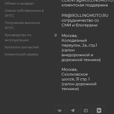
CLIENTS@ROLLINGMOTO
Обмен и возврат
клиентская поддержка
Смена собственника в
PR@ROLLINGMOTO.RU
ЭПТС
сотрудничество со
Получение выписки
СМИ и блогерами
ЭПТС
Руководства по
Москва,
эксплуатации
Колодезный
переулок, 2а, стр.1
Каталоги запчастей
(салон
Клиентский сервис
внедорожной и
дорожной техники)
Москва,
Сколковское
шоссе, 31 стр. 1
(салон дорожной
техники)