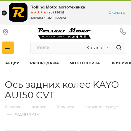
Rolling Moto: мототехника
Скачать
☆☆☆☆☆
★★★★★
(25) звезд
запчасти, экипировка
Каталог
АКЦИИ
РАСПРОДАЖА
МОТОТЕХНИКА
ЭКИПИРО
Ось задних колес KAYO
AU150 CVT
—
—
—
Главная
Каталог
Запчасти
Запчасти корпус
—
Ходовая ATV