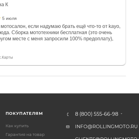
на К
5 июля
мотосалон, если надумаю брать ещё что-то от kayo,
сюда. Сборка мототехники бесплатная (это очень
другом месте с меня запросили 100% предоплату),
и документы выдали. Брала технику с ПТС, на учёт
а вообще без проблем. Менеджеру Юлии большое
тдельное, всегда на связи, очень детально всё
с.Карты
. 👍
ПОКУПАТЕЛЯМ
8 (800) 555-66-98
Как купить
INFO@ROLLINGMOTO.RU
Гарантия на товар