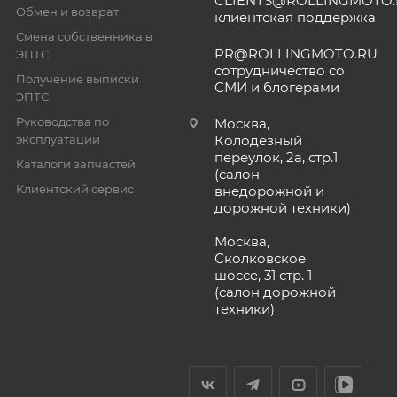
CLIENTS@ROLLINGMOTO
Обмен и возврат
клиентская поддержка
Смена собственника в
PR@ROLLINGMOTO.RU
ЭПТС
сотрудничество со
Получение выписки
СМИ и блогерами
ЭПТС
Руководства по
Москва,
эксплуатации
Колодезный
переулок, 2а, стр.1
Каталоги запчастей
(салон
Клиентский сервис
внедорожной и
дорожной техники)
Москва,
Сколковское
шоссе, 31 стр. 1
(салон дорожной
техники)