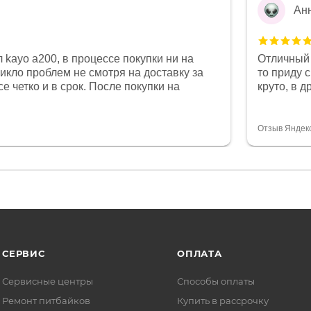
Ан
 kayo a200, в процессе покупки ни на
Отличный 
никло проблем не смотря на доставку за
то приду 
е четко и в срок. После покупки на
круто, в 
был 0, при этом представители магазина
все чеки 
связи и в итоге проблема была решена.
поставил
орит о небезразличии к клиенту после
спасибо о
Отзыв Яндек
то на сегодняшний день редкость.
объясняют
СЕРВИС
ОПЛАТА
Сервисные центры
Способы оплаты
Ремонт питбайков
Купить в рассрочку