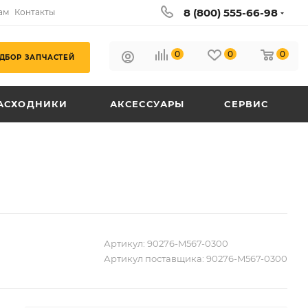
8 (800) 555-66-98
ам
Контакты
0
0
0
ДБОР ЗАПЧАСТЕЙ
АСХОДНИКИ
АКСЕССУАРЫ
СЕРВИС
Артикул:
90276-M567-0300
Артикул поставщика:
90276-M567-0300