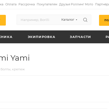
ка
Оплата
Рассрочка
Покупателям
Друзья Роллинг Мото
Партнёр
Каталог
ПО
Г
ХНИКА
ЭКИПИРОВКА
ЗАПЧАСТИ
Р
mi Yami
Болты, крепеж