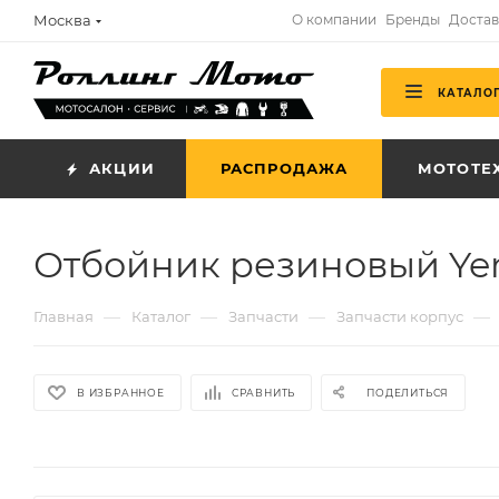
Москва
О компании
Бренды
Достав
КАТАЛО
АКЦИИ
РАСПРОДАЖА
МОТОТЕ
Отбойник резиновый Ye
—
—
—
—
Главная
Каталог
Запчасти
Запчасти корпус
В ИЗБРАННОЕ
СРАВНИТЬ
ПОДЕЛИТЬСЯ