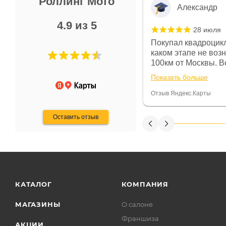
Роллинг Мото
Александр
4.9 из 5
28 июля
 в магазине чисто, цены везде
Покупал квадроцикл
огут. Не понравились условия
каком этапе не воз
предоплата и дают только на год)
100км от Москвы. Вс
ают что человек купит и
спидометре всегда 
Показать больше
некому.
постоянно были на 
Считаю, что это гов
Отзыв Яндекс.Карты
получения денег, ч
Оставить отзыв
КАТАЛОГ
КОМПАНИЯ
МАГАЗИНЫ
О салоне
Франшиза
АКЦИИ