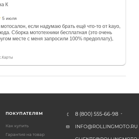
на К
5 июля
мотосалон, если надумаю брать ещё что-то от kayo,
сюда. Сборка мототехники бесплатная (это очень
другом месте с меня запросили 100% предоплату),
и документы выдали. Брала технику с ПТС, на учёт
а вообще без проблем. Менеджеру Юлии большое
тдельное, всегда на связи, очень детально всё
с.Карты
. 👍
ПОКУПАТЕЛЯМ
8 (800) 555-66-98
Как купить
INFO@ROLLINGMOTO.RU
Гарантия на товар