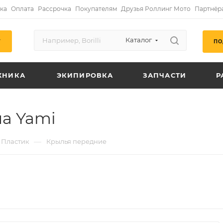
ка
Оплата
Рассрочка
Покупателям
Друзья Роллинг Мото
Партнёр
Каталог
ПО
Г
ХНИКА
ЭКИПИРОВКА
ЗАПЧАСТИ
Р
а Yami
—
Пластик
Крылья передние