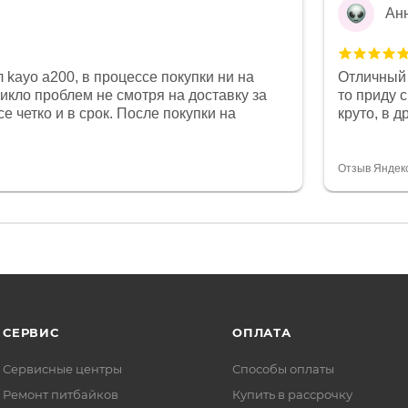
Ан
 kayo a200, в процессе покупки ни на
Отличный 
никло проблем не смотря на доставку за
то приду 
е четко и в срок. После покупки на
круто, в 
был 0, при этом представители магазина
все чеки 
связи и в итоге проблема была решена.
поставил
орит о небезразличии к клиенту после
спасибо о
Отзыв Яндек
то на сегодняшний день редкость.
объясняют
СЕРВИС
ОПЛАТА
Сервисные центры
Способы оплаты
Ремонт питбайков
Купить в рассрочку