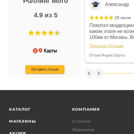
Роллинг Мото
Александр
4.9 из 5
28 июля
 в магазине чисто, цены везде
Покупал квадроцикл
огут. Не понравились условия
каком этапе не воз
предоплата и дают только на год)
100км от Москвы. Вс
ают что человек купит и
спидометре всегда 
Показать больше
некому.
постоянно были на 
Считаю, что это гов
Отзыв Яндекс.Карты
получения денег, ч
Оставить отзыв
КАТАЛОГ
КОМПАНИЯ
МАГАЗИНЫ
О салоне
Франшиза
АКЦИИ