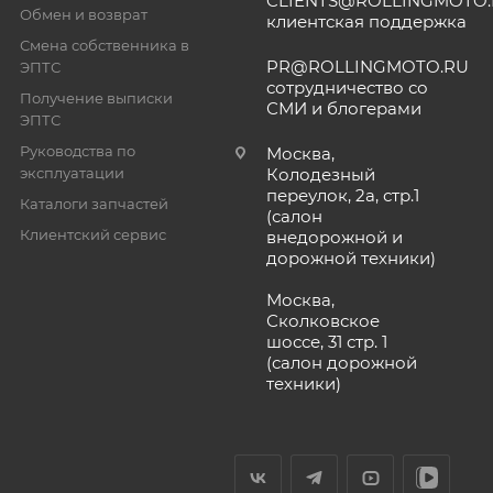
CLIENTS@ROLLINGMOTO
Обмен и возврат
клиентская поддержка
Смена собственника в
PR@ROLLINGMOTO.RU
ЭПТС
сотрудничество со
Получение выписки
СМИ и блогерами
ЭПТС
Руководства по
Москва,
эксплуатации
Колодезный
переулок, 2а, стр.1
Каталоги запчастей
(салон
Клиентский сервис
внедорожной и
дорожной техники)
Москва,
Сколковское
шоссе, 31 стр. 1
(салон дорожной
техники)