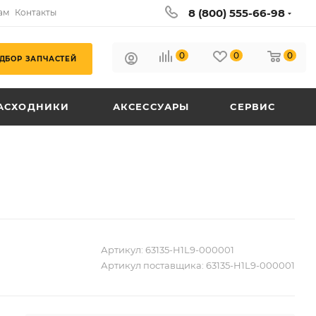
8 (800) 555-66-98
ам
Контакты
0
0
0
ДБОР ЗАПЧАСТЕЙ
АСХОДНИКИ
АКСЕССУАРЫ
СЕРВИС
Артикул:
63135-H1L9-000001
Артикул поставщика:
63135-H1L9-000001