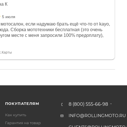
на К
5 июля
мотосалон, если надумаю брать ещё что-то от kayo,
сюда. Сборка мототехники бесплатная (это очень
другом месте с меня запросили 100% предоплату),
и документы выдали. Брала технику с ПТС, на учёт
а вообще без проблем. Менеджеру Юлии большое
тдельное, всегда на связи, очень детально всё
с.Карты
. 👍
ПОКУПАТЕЛЯМ
8 (800) 555-66-98
Как купить
INFO@ROLLINGMOTO.RU
Гарантия на товар