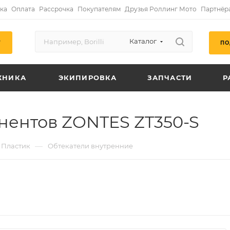
ка
Оплата
Рассрочка
Покупателям
Друзья Роллинг Мото
Партнёр
Каталог
ПО
Г
ХНИКА
ЭКИПИРОВКА
ЗАПЧАСТИ
Р
нентов ZONTES ZT350-S
—
Пластик
Обтекатели внутренние