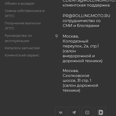
CLIENTS@ROLLINGMOTO
Обмен и возврат
клиентская поддержка
Смена собственника в
PR@ROLLINGMOTO.RU
ЭПТС
сотрудничество со
Получение выписки
СМИ и блогерами
ЭПТС
Руководства по
Москва,
эксплуатации
Колодезный
переулок, 2а, стр.1
Каталоги запчастей
(салон
Клиентский сервис
внедорожной и
дорожной техники)
Москва,
Сколковское
шоссе, 31 стр. 1
(салон дорожной
техники)