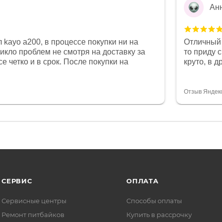
Ан
 kayo a200, в процессе покупки ни на
Отличный 
никло проблем не смотря на доставку за
то приду 
е четко и в срок. После покупки на
круто, в 
был 0, при этом представители магазина
все чеки 
связи и в итоге проблема была решена.
поставил
орит о небезразличии к клиенту после
спасибо о
Отзыв Яндек
то на сегодняшний день редкость.
объясняют
СЕРВИС
ОПЛАТА
Сервисные центры
Способы оплаты
Ремонт питбайков
Купить в рассрочку