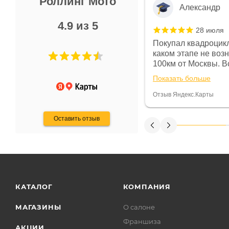
Роллинг Мото
Александр
4.9 из 5
28 июля
 в магазине чисто, цены везде
Покупал квадроцикл
огут. Не понравились условия
каком этапе не воз
предоплата и дают только на год)
100км от Москвы. Вс
ают что человек купит и
спидометре всегда 
Показать больше
некому.
постоянно были на 
Считаю, что это гов
Отзыв Яндекс.Карты
получения денег, ч
Оставить отзыв
КАТАЛОГ
КОМПАНИЯ
МАГАЗИНЫ
О салоне
Франшиза
АКЦИИ