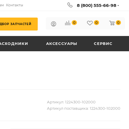
8 (800) 555-66-98
ам
Контакты
0
0
0
ДБОР ЗАПЧАСТЕЙ
АСХОДНИКИ
АКСЕССУАРЫ
СЕРВИС
Артикул:
1224300-102000
Артикул поставщика:
1224300-102000