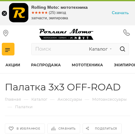
Rolling Moto: мототехника
Скачать
☆☆☆☆☆
★★★★★
(25) звезд
запчасти, экипировка
Каталог
АКЦИИ
РАСПРОДАЖА
МОТОТЕХНИКА
ЭКИПИРО
Палатка 3х3 OFF-ROAD
—
—
—
Главная
Каталог
Аксессуары
Мотоаксессуары
—
Палатки
В ИЗБРАННОЕ
СРАВНИТЬ
ПОДЕЛИТЬСЯ