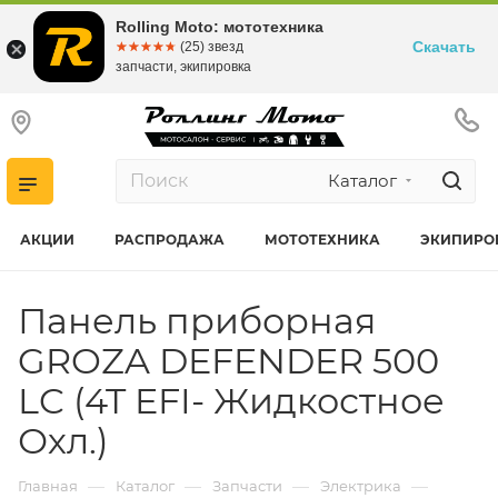
Rolling Moto: мототехника
Скачать
☆☆☆☆☆
★★★★★
(25) звезд
запчасти, экипировка
Каталог
АКЦИИ
РАСПРОДАЖА
МОТОТЕХНИКА
ЭКИПИРО
Панель приборная
GROZA DEFENDER 500
LC (4T EFI- Жидкостное
Охл.)
—
—
—
—
Главная
Каталог
Запчасти
Электрика