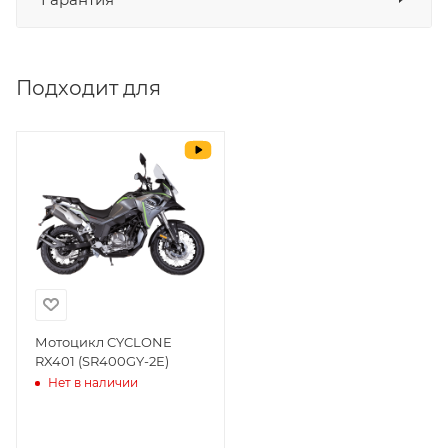
СБП
да
Выставить счет
да
Подходит для
Уважаемые пользователи, в настоящем
блоке размещены документы, с
которыми необходимо ознакомиться
покупателю, в случае приобретения
товара в нашем салоне. Здесь
размещены общие сведения по
решению возможных гарантийных
случаев и образцы необходимых для
заполнения документов. Обращаем
Ваше внимание на то, что конкретные
гарантийные обязательства на
Мотоцикл CYCLONE
RX401 (SR400GY-2E)
приобретаемую технику подробно
Нет в наличии
изложены в Руководстве по
эксплуатации (сервисной книжке), там
же находится гарантийный талон.