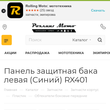
Rolling Moto: мототехника
Скачать
☆☆☆☆☆
★★★★★
(25) звезд
запчасти, экипировка
Каталог
АКЦИИ
РАСПРОДАЖА
МОТОТЕХНИКА
ЭКИПИРО
Панель защитная бака
левая (Синий) RX401
—
—
—
Главная
Каталог
Запчасти
Запчасти корпус
—
—
Пластик
Обтекатели боковые передние