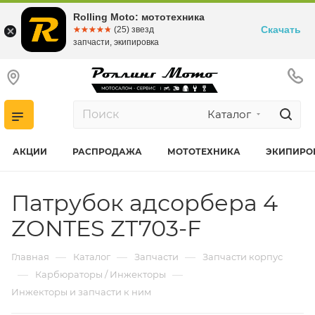
Rolling Moto: мототехника
Скачать
☆☆☆☆☆
★★★★★
(25) звезд
запчасти, экипировка
Каталог
АКЦИИ
РАСПРОДАЖА
МОТОТЕХНИКА
ЭКИПИРО
Патрубок адсорбера 4
ZONTES ZT703-F
—
—
—
Главная
Каталог
Запчасти
Запчасти корпус
—
—
Карбюраторы / Инжекторы
Инжекторы и запчасти к ним