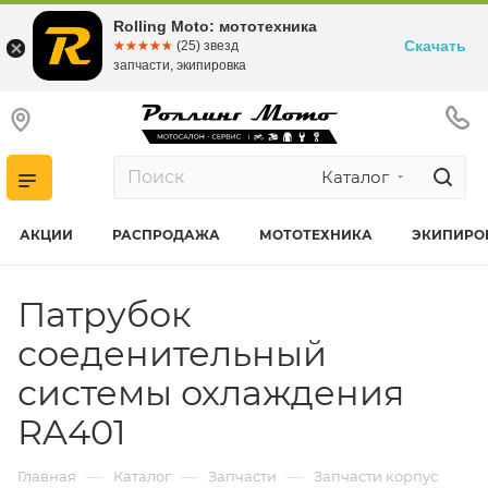
Rolling Moto: мототехника
Скачать
☆☆☆☆☆
★★★★★
(25) звезд
запчасти, экипировка
Каталог
АКЦИИ
РАСПРОДАЖА
МОТОТЕХНИКА
ЭКИПИРО
Патрубок
соеденительный
системы охлаждения
RA401
—
—
—
Главная
Каталог
Запчасти
Запчасти корпус