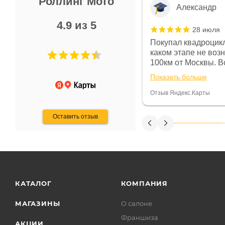
Роллинг Мото
Александр
4.9 из 5
28 июля
 в магазине чисто, цены везде
Покупал квадроцикл
огут. Не понравились условия
каком этапе не воз
предоплата и дают только на год)
100км от Москвы. Вс
ают что человек купит и
спидометре всегда 
Показать больше
некому.
постоянно были на 
Считаю, что это гов
Отзыв Яндекс.Карты
получения денег, ч
Оставить отзыв
КАТАЛОГ
КОМПАНИЯ
МАГАЗИНЫ
О салоне
Франшиза
АКЦИИ