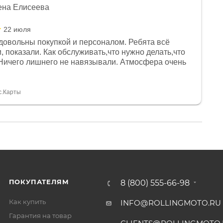
ена Елисеева
22 июля
довольны покупкой и персоналом. Ребята всё
, показали. Как обслуживать,что нужно делать,что
Ничего лишнего не навязывали. Атмосфера очень
я, помогли с доставкой. Сам аппарат так же
 устроил нас, нашли именно то, что хотел P. S
спасибо Дмитрию, за клиентоориентированность и
с.Карты
ПОКУПАТЕЛЯМ
8 (800) 555-66-98
Как купить
INFO@ROLLINGMOTO.RU
Гарантия на товар