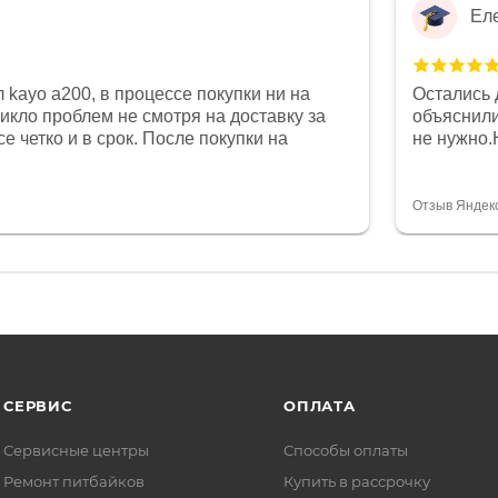
Ел
 kayo a200, в процессе покупки ни на
Остались 
никло проблем не смотря на доставку за
объяснили
е четко и в срок. После покупки на
не нужно.
был 0, при этом представители магазина
комфортна
связи и в итоге проблема была решена.
полностью
орит о небезразличии к клиенту после
огромное 
Отзыв Яндек
то на сегодняшний день редкость.
терпение
СЕРВИС
ОПЛАТА
Сервисные центры
Способы оплаты
Ремонт питбайков
Купить в рассрочку