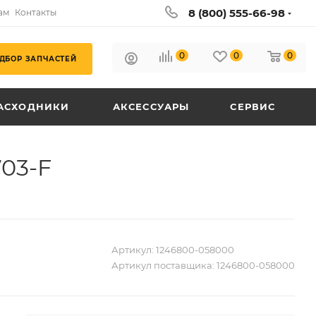
8 (800) 555-66-98
ам
Контакты
0
0
0
ДБОР ЗАПЧАСТЕЙ
АСХОДНИКИ
АКСЕССУАРЫ
СЕРВИС
03-F
Артикул:
1246800-058000
Артикул поставщика:
1246800-058000