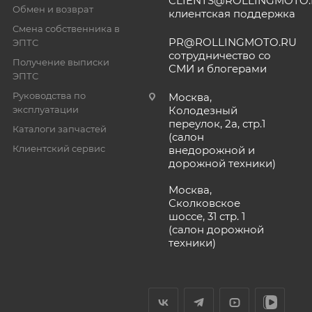
CLIENTS@ROLLINGMOTO
Обмен и возврат
клиентская поддержка
Смена собственника в
PR@ROLLINGMOTO.RU
ЭПТС
сотрудничество со
Получение выписки
СМИ и блогерами
ЭПТС
Руководства по
Москва,
эксплуатации
Колодезный
переулок, 2а, стр.1
Каталоги запчастей
(салон
Клиентский сервис
внедорожной и
дорожной техники)
Москва,
Сколковское
шоссе, 31 стр. 1
(салон дорожной
техники)