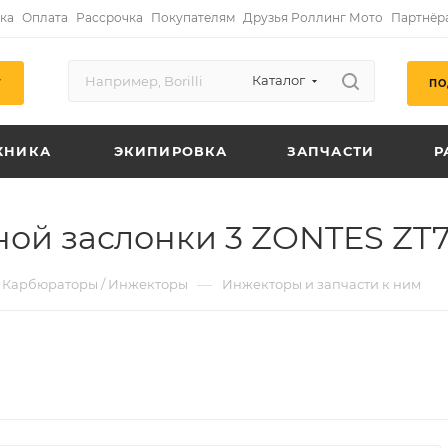
ка
Оплата
Рассрочка
Покупателям
Друзья Роллинг Мото
Партнёр
Каталог
ПО
Г
ХНИКА
ЭКИПИРОВКА
ЗАПЧАСТИ
Р
ной заслонки 3 ZONTES ZT7
—
Карбюраторы / Инжекторы
Инжекторы и запчасти к ним