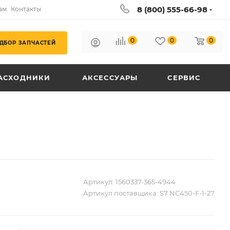
8 (800) 555-66-98
ам
Контакты
0
0
0
ДБОР ЗАПЧАСТЕЙ
АСХОДНИКИ
АКСЕССУАРЫ
СЕРВИС
Артикул:
1560337-365-4944
Артикул поставщика:
S7 NC450-F-1-27