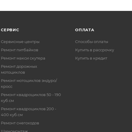
СЕРВИС
ОПЛАТА
Сервисные центры
Способы оплаты
Ремонт питбайков
Купить в рассрочку
Ремонт макси скутера
Купить в кредит
Ремонт дорожных
мотоциклов
Ремонт мотоциклов эндуро/
кросс
Ремонт квадроциклов 50 - 190
куб.см
Ремонт квадроциклов 200 -
400 куб.см
Ремонт снегоходов
Шиномонтаж