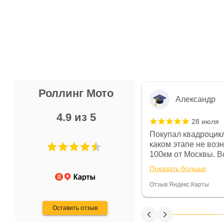
Роллинг Мото
Александр
4.9 из 5
28 июля
 в магазине чисто, цены везде
Покупал квадроцикл
огут. Не понравились условия
каком этапе не воз
предоплата и дают только на год)
100км от Москвы. Вс
ают что человек купит и
спидометре всегда 
Показать больше
некому.
постоянно были на 
Считаю, что это гов
Отзыв Яндекс.Карты
получения денег, ч
Оставить отзыв