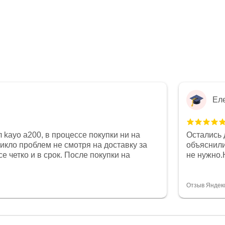
Ел
 kayo a200, в процессе покупки ни на
Остались 
никло проблем не смотря на доставку за
объяснили
е четко и в срок. После покупки на
не нужно.
был 0, при этом представители магазина
комфортна
связи и в итоге проблема была решена.
полностью
орит о небезразличии к клиенту после
огромное 
Отзыв Яндек
то на сегодняшний день редкость.
терпение