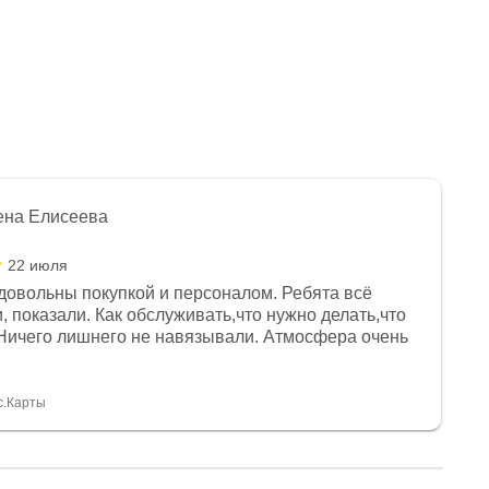
ена Елисеева
22 июля
довольны покупкой и персоналом. Ребята всё
, показали. Как обслуживать,что нужно делать,что
Ничего лишнего не навязывали. Атмосфера очень
я, помогли с доставкой. Сам аппарат так же
 устроил нас, нашли именно то, что хотел P. S
спасибо Дмитрию, за клиентоориентированность и
с.Карты