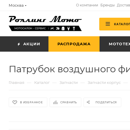
Москва
О компании
Бренды
Достав
КАТАЛО
АКЦИИ
РАСПРОДАЖА
МОТОТЕ
Патрубок воздушного фи
—
—
—
—
Главная
Каталог
Запчасти
Запчасти корпус
В ИЗБРАННОЕ
СРАВНИТЬ
ПОДЕЛИТЬСЯ