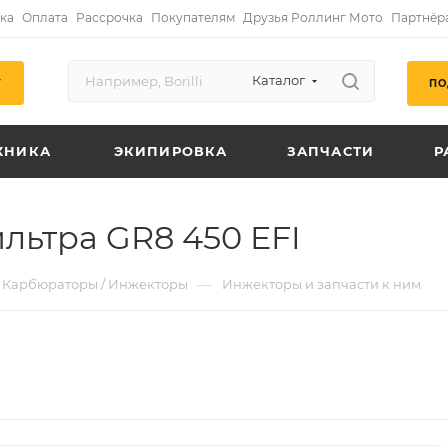
ка
Оплата
Рассрочка
Покупателям
Друзья Роллинг Мото
Партнёр
Каталог
ПО
Г
ХНИКА
ЭКИПИРОВКА
ЗАПЧАСТИ
Р
льтра GR8 450 EFI
—
Карбюраторы / Инжекторы
Инжекторы и запчасти к ним