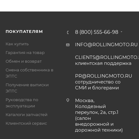
ПОКУПАТЕЛЯМ
8 (800) 555-66-98
Как купить
INFO@ROLLINGMOTO.RU
Гарантия на товар
CLIENTS@ROLLINGMOTO
Обмен и возврат
клиентская поддержка
Смена собственника в
PR@ROLLINGMOTO.RU
ЭПТС
сотрудничество со
Получение выписки
СМИ и блогерами
ЭПТС
Руководства по
Москва,
эксплуатации
Колодезный
переулок, 2а, стр.1
Каталоги запчастей
(салон
Клиентский сервис
внедорожной и
дорожной техники)