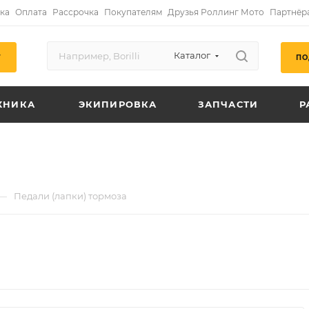
ка
Оплата
Рассрочка
Покупателям
Друзья Роллинг Мото
Партнёр
Каталог
ПО
Г
ХНИКА
ЭКИПИРОВКА
ЗАПЧАСТИ
Р
—
Педали (лапки) тормоза