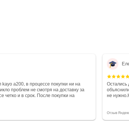
Ел
 kayo a200, в процессе покупки ни на
Остались 
никло проблем не смотря на доставку за
объяснили
е четко и в срок. После покупки на
не нужно.
был 0, при этом представители магазина
комфортна
связи и в итоге проблема была решена.
полностью
орит о небезразличии к клиенту после
огромное 
Отзыв Яндек
то на сегодняшний день редкость.
терпение