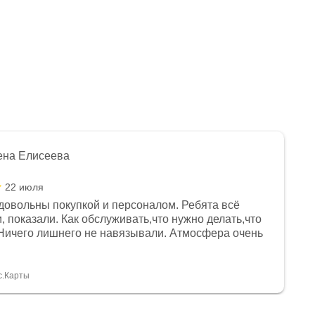
ена Елисеева
22 июля
довольны покупкой и персоналом. Ребята всё
, показали. Как обслуживать,что нужно делать,что
Ничего лишнего не навязывали. Атмосфера очень
я, помогли с доставкой. Сам аппарат так же
 устроил нас, нашли именно то, что хотел P. S
спасибо Дмитрию, за клиентоориентированность и
с.Карты