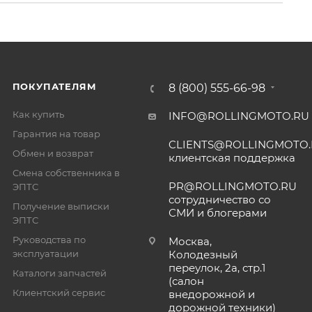
ПОКУПАТЕЛЯМ
8 (800) 555-66-98
Как купить
INFO@ROLLINGMOTO.RU
Гарантия на товар
CLIENTS@ROLLINGMOTO
Обмен и возврат
клиентская поддержка
Смена собственника в
PR@ROLLINGMOTO.RU
ЭПТС
сотрудничество со
Получение выписки
СМИ и блогерами
ЭПТС
Руководства по
Москва,
эксплуатации
Колодезный
переулок, 2а, стр.1
Каталоги запчастей
(салон
Клиентский сервис
внедорожной и
дорожной техники)