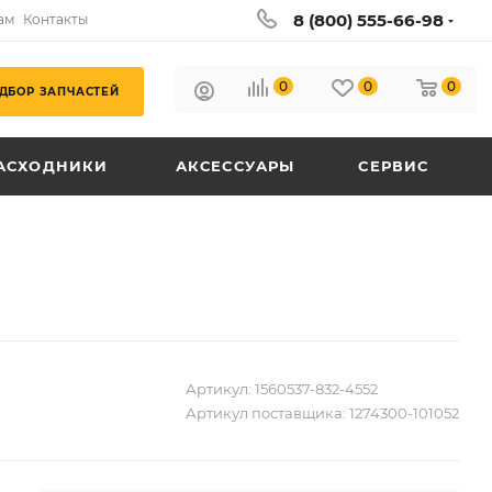
8 (800) 555-66-98
ам
Контакты
0
0
0
ДБОР ЗАПЧАСТЕЙ
АСХОДНИКИ
АКСЕССУАРЫ
СЕРВИС
Артикул:
1560537-832-4552
Артикул поставщика:
1274300-101052