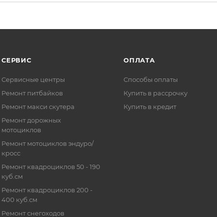
СЕРВИС
ОПЛАТА
Сервисные центры
Способы оплаты
Ремонт питбайков
Купить в рассрочку
Ремонт макси скутера
Купить в кредит
Ремонт дорожных
мотоциклов
Ремонт мотоциклов эндуро/
кросс
Ремонт квадроциклов 50 - 190
куб.см
Ремонт квадроциклов 200 -
400 куб.см
Ремонт снегоходов