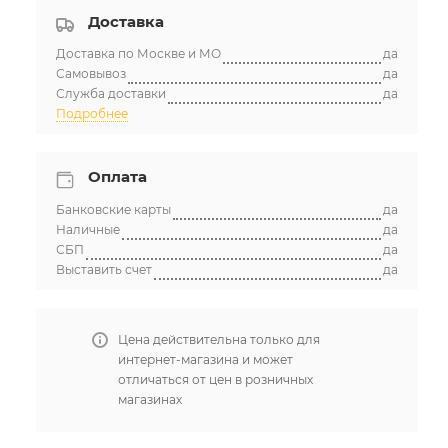
Доставка
Доставка по Москве и МО
да
Самовывоз
да
Служба доставки
да
Подробнее
Оплата
Банковские карты
да
Наличные
да
СБП
да
Выставить счет
да
Цена действительна только для
интернет-магазина и может
отличаться от цен в розничных
магазинах