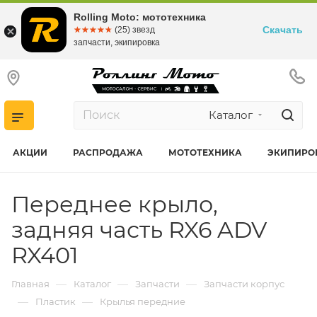
Rolling Moto: мототехника
Скачать
☆☆☆☆☆
★★★★★
(25) звезд
запчасти, экипировка
Каталог
АКЦИИ
РАСПРОДАЖА
МОТОТЕХНИКА
ЭКИПИРО
Переднее крыло,
задняя часть RX6 ADV
RX401
—
—
—
Главная
Каталог
Запчасти
Запчасти корпус
—
—
Пластик
Крылья передние