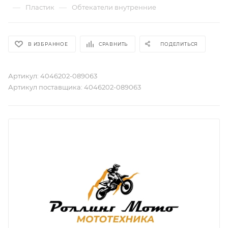
—
—
Пластик
Обтекатели внутренние
В ИЗБРАННОЕ
СРАВНИТЬ
ПОДЕЛИТЬСЯ
Артикул:
4046202-089063
Артикул поставщика:
4046202-089063