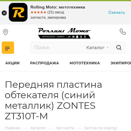
Rolling Moto: мототехника
Скачать
☆☆☆☆☆
★★★★★
(25) звезд
запчасти, экипировка
Каталог
АКЦИИ
РАСПРОДАЖА
МОТОТЕХНИКА
ЭКИПИРО
Передняя пластина
обтекателя (синий
металлик) ZONTES
ZT310T-M
—
—
—
Главная
Каталог
Запчасти
Запчасти корпус