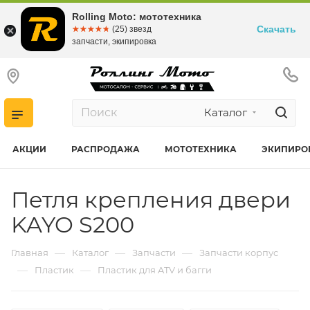
Rolling Moto: мототехника
Скачать
☆☆☆☆☆
★★★★★
(25) звезд
запчасти, экипировка
Каталог
АКЦИИ
РАСПРОДАЖА
МОТОТЕХНИКА
ЭКИПИРО
Петля крепления двери
KAYO S200
—
—
—
Главная
Каталог
Запчасти
Запчасти корпус
—
—
Пластик
Пластик для ATV и багги