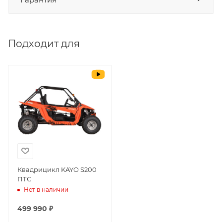
СБП
да
Выставить счет
да
Подходит для
Уважаемые пользователи, в настоящем
блоке размещены документы, с
которыми необходимо ознакомиться
покупателю, в случае приобретения
товара в нашем салоне. Здесь
размещены общие сведения по
решению возможных гарантийных
случаев и образцы необходимых для
заполнения документов. Обращаем
Ваше внимание на то, что конкретные
гарантийные обязательства на
Квадрицикл KAYO S200
ПТС
приобретаемую технику подробно
Нет в наличии
изложены в Руководстве по
эксплуатации (сервисной книжке), там
499 990 ₽
же находится гарантийный талон.