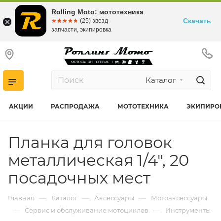
Rolling Moto: мототехника
Скачать
☆☆☆☆☆
★★★★★
(25) звезд
запчасти, экипировка
Каталог
АКЦИИ
РАСПРОДАЖА
МОТОТЕХНИКА
ЭКИПИРО
Планка для головок
металлическая 1/4", 20
посадочных мест
—
—
—
Главная
Каталог
Аксессуары
Мотоаксессуары
—
—
Сервис и обслуживание мотоциклов
Инструменты