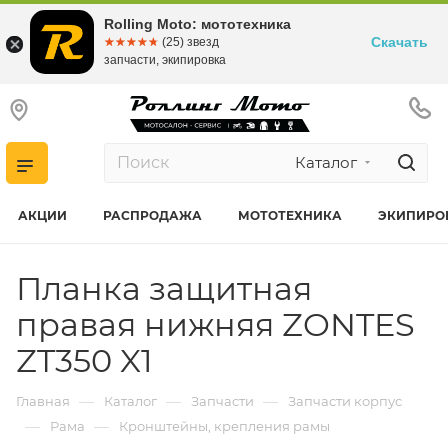
Rolling Moto: мототехника
Скачать
☆☆☆☆☆
★★★★★
(25) звезд
запчасти, экипировка
Каталог
АКЦИИ
РАСПРОДАЖА
МОТОТЕХНИКА
ЭКИПИРО
Планка защитная
правая нижняя ZONTES
ZT350 X1
—
—
—
Главная
Каталог
Запчасти
Запчасти корпус
—
—
Рама
Кронштейны, крепления рамы