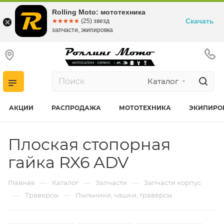
Rolling Moto: мототехника
Скачать
☆☆☆☆☆
★★★★★
(25) звезд
запчасти, экипировка
Каталог
АКЦИИ
РАСПРОДАЖА
МОТОТЕХНИКА
ЭКИПИРО
Плоская стопорная
гайка RX6 ADV
—
—
—
Главная
Каталог
Запчасти
Запчасти корпус
—
—
Траверсы
Пыльники, чашки, траверсы