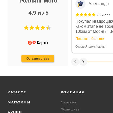
Роллинг Мото
Александр
4.9 из 5
28 июля
 в магазине чисто, цены везде
Покупал квадроцикл
огут. Не понравились условия
каком этапе не воз
предоплата и дают только на год)
100км от Москвы. Вс
ают что человек купит и
спидометре всегда 
Показать больше
некому.
постоянно были на 
Считаю, что это гов
Отзыв Яндекс.Карты
получения денег, ч
Оставить отзыв
КАТАЛОГ
КОМПАНИЯ
МАГАЗИНЫ
О салоне
Франшиза
АКЦИИ