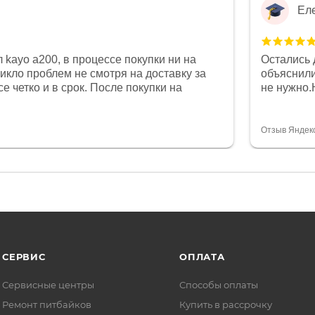
Ел
 kayo a200, в процессе покупки ни на
Остались 
никло проблем не смотря на доставку за
объяснили
е четко и в срок. После покупки на
не нужно.
был 0, при этом представители магазина
комфортна
связи и в итоге проблема была решена.
полностью
орит о небезразличии к клиенту после
огромное 
Отзыв Яндек
то на сегодняшний день редкость.
терпение
СЕРВИС
ОПЛАТА
Сервисные центры
Способы оплаты
Ремонт питбайков
Купить в рассрочку