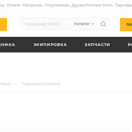
ка
Оплата
Рассрочка
Покупателям
Друзья Роллинг Мото
Партнёр
Каталог
ПО
Г
ХНИКА
ЭКИПИРОВКА
ЗАПЧАСТИ
Р
—
Рама
Подножки боковые