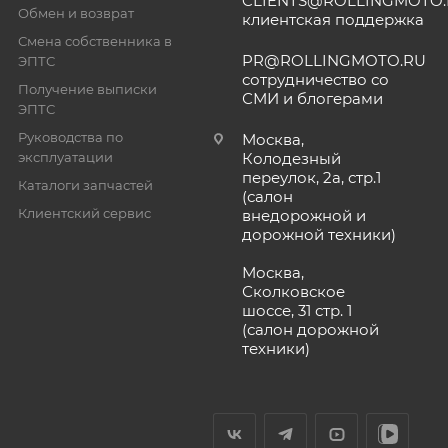
CLIENTS@ROLLINGMOTO
Обмен и возврат
клиентская поддержка
Смена собственника в
PR@ROLLINGMOTO.RU
ЭПТС
сотрудничество со
Получение выписки
СМИ и блогерами
ЭПТС
Руководства по
Москва,
эксплуатации
Колодезный
переулок, 2а, стр.1
Каталоги запчастей
(салон
Клиентский сервис
внедорожной и
дорожной техники)
Москва,
Сколковское
шоссе, 31 стр. 1
(салон дорожной
техники)