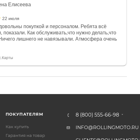
ена Елисеева
22 июля
довольны покупкой и персоналом. Ребята всё
, показали. Как обслуживать,что нужно делать,что
Ничего лишнего не навязывали. Атмосфера очень
я, помогли с доставкой. Сам аппарат так же
 устроил нас, нашли именно то, что хотел P. S
спасибо Дмитрию, за клиентоориентированность и
с.Карты
ПОКУПАТЕЛЯМ
8 (800) 555-66-98
Как купить
INFO@ROLLINGMOTO.RU
Гарантия на товар