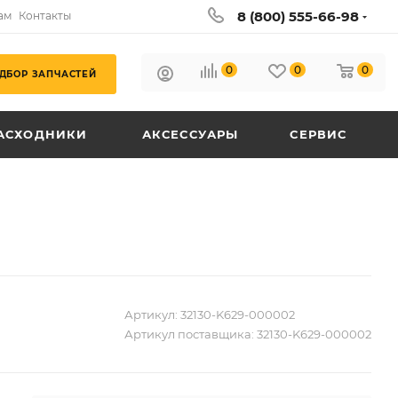
8 (800) 555-66-98
ам
Контакты
0
0
0
ДБОР ЗАПЧАСТЕЙ
АСХОДНИКИ
АКСЕССУАРЫ
СЕРВИС
Артикул:
32130-K629-000002
Артикул поставщика:
32130-K629-000002