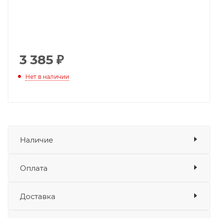
3 385
₽
Нет в наличии
Наличие
Оплата
Товара нет в наличии ни на одном из
складов
Доставка
Оплата
Банковские карты
да