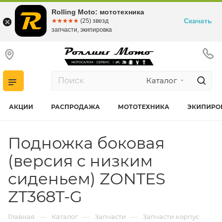
Rolling Moto: мототехника
Скачать
☆☆☆☆☆
★★★★★
(25) звезд
запчасти, экипировка
Каталог
АКЦИИ
РАСПРОДАЖА
МОТОТЕХНИКА
ЭКИПИРО
Подножка боковая
(версия с низким
сиденьем) ZONTES
ZT368T-G
—
—
—
Главная
Каталог
Запчасти
Запчасти корпус