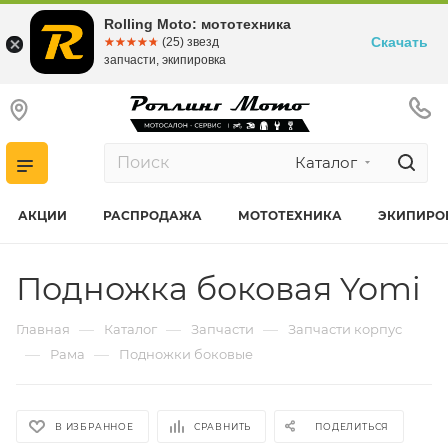
Rolling Moto: мототехника
Скачать
☆☆☆☆☆
★★★★★
(25) звезд
запчасти, экипировка
Каталог
АКЦИИ
РАСПРОДАЖА
МОТОТЕХНИКА
ЭКИПИРО
Подножка боковая Yomi
—
—
—
Главная
Каталог
Запчасти
Запчасти корпус
—
—
Рама
Подножки боковые
В ИЗБРАННОЕ
СРАВНИТЬ
ПОДЕЛИТЬСЯ