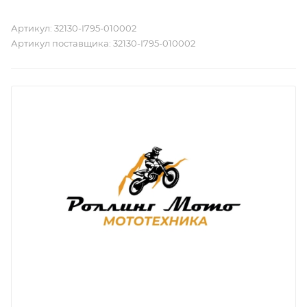
Артикул:
32130-I795-010002
Артикул поставщика:
32130-I795-010002