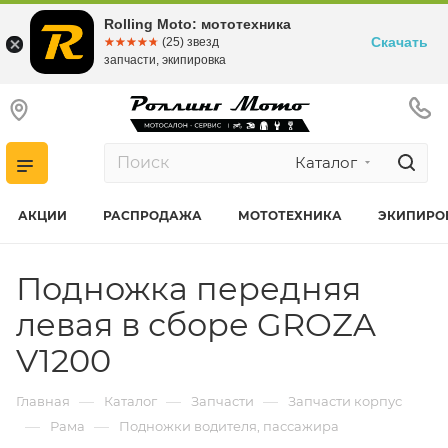
Rolling Moto: мототехника
Скачать
☆☆☆☆☆
★★★★★
(25) звезд
запчасти, экипировка
Каталог
АКЦИИ
РАСПРОДАЖА
МОТОТЕХНИКА
ЭКИПИРО
Подножка передняя
левая в сборе GROZA
V1200
—
—
—
Главная
Каталог
Запчасти
Запчасти корпус
—
—
Рама
Подножки водителя, пассажира