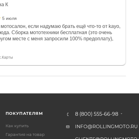
на К
5 июля
мотосалон, если надумаю брать ещё что-то от kayo,
сюда. Сборка мототехники бесплатная (это очень
другом месте с меня запросили 100% предоплату),
и документы выдали. Брала технику с ПТС, на учёт
а вообще без проблем. Менеджеру Юлии большое
тдельное, всегда на связи, очень детально всё
с.Карты
. 👍
ПОКУПАТЕЛЯМ
8 (800) 555-66-98
Как купить
INFO@ROLLINGMOTO.RU
Гарантия на товар