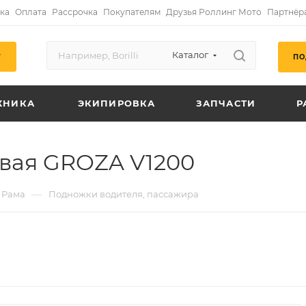
ка
Оплата
Рассрочка
Покупателям
Друзья Роллинг Мото
Партнёр
Каталог
ПО
Г
ХНИКА
ЭКИПИРОВКА
ЗАПЧАСТИ
Р
вая GROZA V1200
—
Рама
Подножки водителя, пассажира