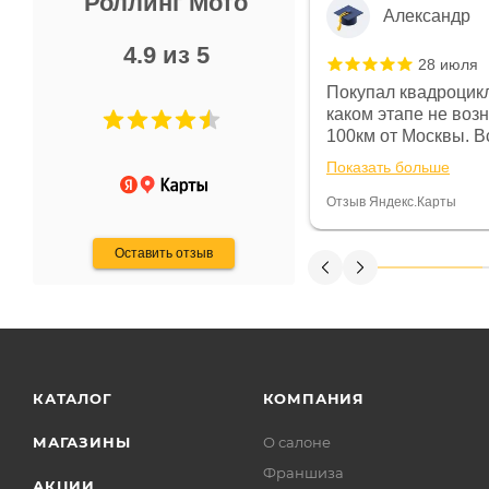
Роллинг Мото
Александр
4.9 из 5
28 июля
 в магазине чисто, цены везде
Покупал квадроцикл
огут. Не понравились условия
каком этапе не воз
предоплата и дают только на год)
100км от Москвы. Вс
ают что человек купит и
спидометре всегда 
Показать больше
некому.
постоянно были на 
Считаю, что это гов
Отзыв Яндекс.Карты
получения денег, ч
Оставить отзыв
КАТАЛОГ
КОМПАНИЯ
МАГАЗИНЫ
О салоне
Франшиза
АКЦИИ