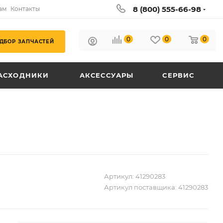
8 (800) 555-66-98
ам
Контакты
0
0
0
ДБОР ЗАПЧАСТЕЙ
АСХОДНИКИ
АКСЕССУАРЫ
СЕРВИС
Артикул:
41290283
Артикул поставщика:
41290283