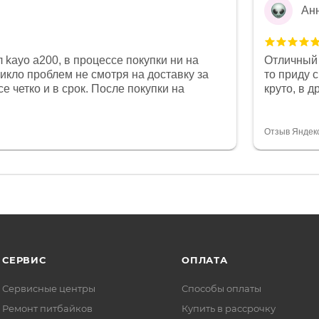
Ан
 kayo a200, в процессе покупки ни на
Отличный 
никло проблем не смотря на доставку за
то приду 
е четко и в срок. После покупки на
круто, в 
был 0, при этом представители магазина
все чеки 
связи и в итоге проблема была решена.
поставил
орит о небезразличии к клиенту после
спасибо о
Отзыв Яндек
то на сегодняшний день редкость.
объясняют
СЕРВИС
ОПЛАТА
Сервисные центры
Способы оплаты
Ремонт питбайков
Купить в рассрочку