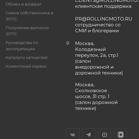
CLIENTS@ROLLINGMOTO
Обмен и возврат
клиентская поддержка
Смена собственника в
PR@ROLLINGMOTO.RU
ЭПТС
сотрудничество со
Получение выписки
СМИ и блогерами
ЭПТС
Руководства по
Москва,
эксплуатации
Колодезный
переулок, 2а, стр.1
Каталоги запчастей
(салон
Клиентский сервис
внедорожной и
дорожной техники)
Москва,
Сколковское
шоссе, 31 стр. 1
(салон дорожной
техники)