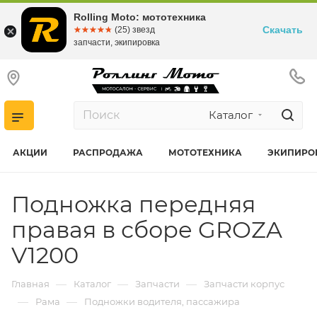
Rolling Moto: мототехника
Скачать
☆☆☆☆☆
★★★★★
(25) звезд
запчасти, экипировка
Каталог
АКЦИИ
РАСПРОДАЖА
МОТОТЕХНИКА
ЭКИПИРО
Подножка передняя
правая в сборе GROZA
V1200
—
—
—
Главная
Каталог
Запчасти
Запчасти корпус
—
—
Рама
Подножки водителя, пассажира