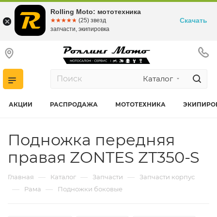
Rolling Moto: мототехника
Скачать
☆☆☆☆☆
★★★★★
(25) звезд
запчасти, экипировка
Каталог
АКЦИИ
РАСПРОДАЖА
МОТОТЕХНИКА
ЭКИПИРО
Подножка передняя
правая ZONTES ZT350-S
—
—
—
Главная
Каталог
Запчасти
Запчасти корпус
—
—
Рама
Подножки боковые