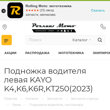
Rolling Moto: мототехника
Скачать
☆☆☆☆☆
★★★★★
(25) звезд
запчасти, экипировка
Каталог
АКЦИИ
РАСПРОДАЖА
МОТОТЕХНИКА
ЭКИПИРО
Подножка водителя
левая KAYO
K4,K6,K6R,KT250(2023)
—
—
—
Главная
Каталог
Запчасти
Запчасти корпус
—
—
Рама
Подножки водителя, пассажира