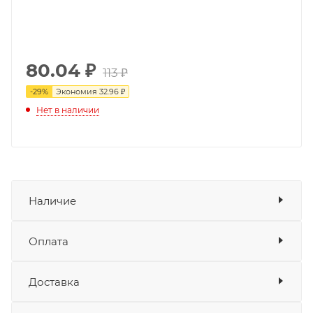
80.04
₽
113 ₽
-
29
%
Экономия
32.96 ₽
Нет в наличии
Наличие
Оплата
Товара нет в наличии ни на одном из
складов
Доставка
Оплата
Банковские карты
да