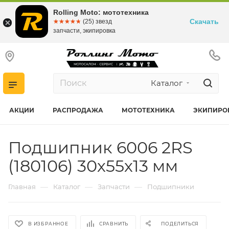
Rolling Moto: мототехника
Скачать
☆☆☆☆☆
★★★★★
(25) звезд
запчасти, экипировка
Каталог
АКЦИИ
РАСПРОДАЖА
МОТОТЕХНИКА
ЭКИПИРО
Подшипник 6006 2RS
(180106) 30х55х13 мм
—
—
—
Главная
Каталог
Запчасти
Подшипники
В ИЗБРАННОЕ
СРАВНИТЬ
ПОДЕЛИТЬСЯ