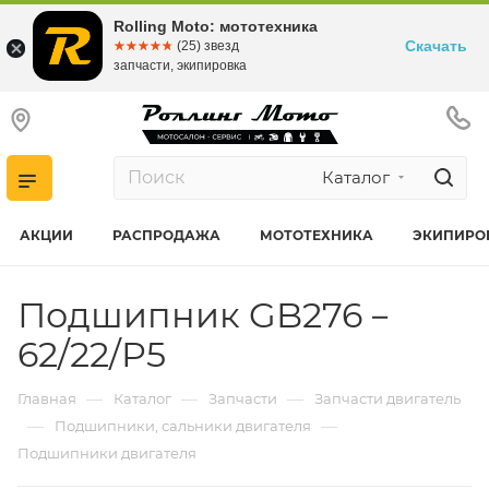
Rolling Moto: мототехника
Скачать
☆☆☆☆☆
★★★★★
(25) звезд
запчасти, экипировка
Каталог
АКЦИИ
РАСПРОДАЖА
МОТОТЕХНИКА
ЭКИПИРО
Подшипник GB276－
62/22/P5
—
—
—
Главная
Каталог
Запчасти
Запчасти двигатель
—
—
Подшипники, сальники двигателя
Подшипники двигателя