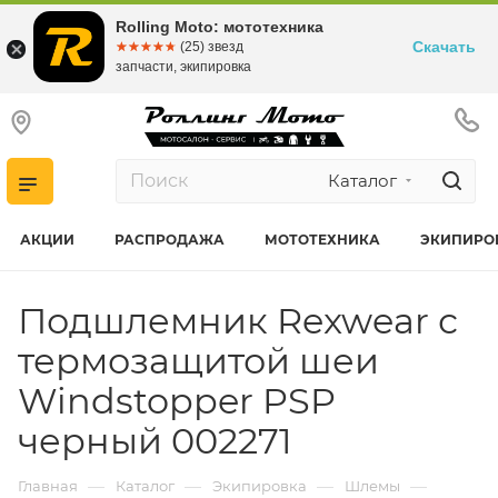
Rolling Moto: мототехника
Скачать
☆☆☆☆☆
★★★★★
(25) звезд
запчасти, экипировка
Каталог
АКЦИИ
РАСПРОДАЖА
МОТОТЕХНИКА
ЭКИПИРО
Подшлемник Rexwear с
термозащитой шеи
Windstopper PSP
черный 002271
—
—
—
—
Главная
Каталог
Экипировка
Шлемы