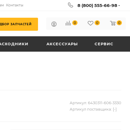
8 (800) 555-66-98
ам
Контакты
0
0
0
ДБОР ЗАПЧАСТЕЙ
АСХОДНИКИ
АКСЕССУАРЫ
СЕРВИС
Артикул:
6430311-606-3330
Артикул поставщика:
[-]