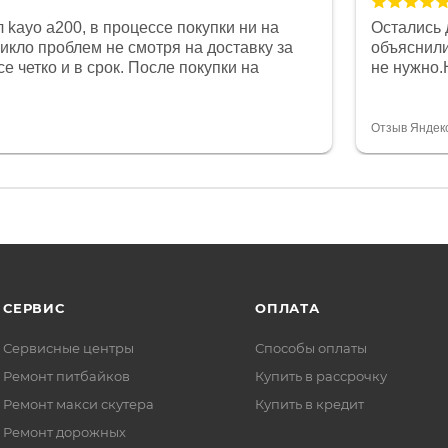
 kayo a200, в процессе покупки ни на
Остались 
никло проблем не смотря на доставку за
объяснили
е четко и в срок. После покупки на
не нужно.
был 0, при этом представители магазина
комфортна
связи и в итоге проблема была решена.
полностью
орит о небезразличии к клиенту после
огромное 
Отзыв Яндек
то на сегодняшний день редкость.
терпение
СЕРВИС
ОПЛАТА
Сервисные центры
Способы оплаты
Ремонт питбайков
Купить в рассрочку
Ремонт макси скутера
Купить в кредит
Ремонт дорожных