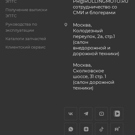
PR@ROLLINGMOTO.RU
ЭПТС
сотрудничество со
Получение выписки
СМИ и блогерами
ЭПТС
Руководства по
Москва,
эксплуатации
Колодезный
переулок, 2а, стр.1
Каталоги запчастей
(салон
Клиентский сервис
внедорожной и
дорожной техники)
Москва,
Сколковское
шоссе, 31 стр. 1
(салон дорожной
техники)