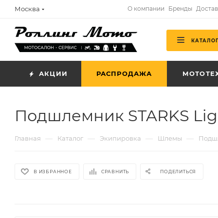
Москва
О компании
Бренды
Достав
КАТАЛО
АКЦИИ
РАСПРОДАЖА
МОТОТЕ
Подшлемник STARKS Lig
—
—
—
—
Главная
Каталог
Экипировка
Шлемы
Подш
В ИЗБРАННОЕ
СРАВНИТЬ
ПОДЕЛИТЬСЯ