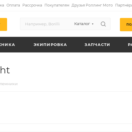
ка
Оплата
Рассрочка
Покупателям
Друзья Роллинг Мото
Партнёр
Каталог
ПО
Г
ХНИКА
ЭКИПИРОВКА
ЗАПЧАСТИ
Р
ht
лемники