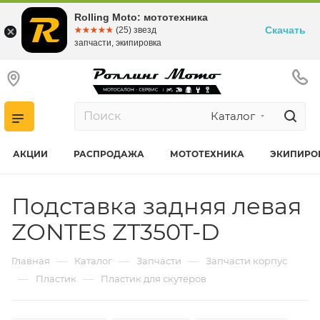
Rolling Moto: мототехника
Скачать
☆☆☆☆☆
★★★★★
(25) звезд
запчасти, экипировка
Каталог
АКЦИИ
РАСПРОДАЖА
МОТОТЕХНИКА
ЭКИПИРО
Подставка задняя левая
ZONTES ZT350T-D
—
—
—
Главная
Каталог
Запчасти
Запчасти корпус
—
—
Пластик
Пластик для скутеров