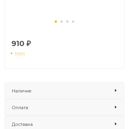
910
₽
Мало
Наличие
Наличие в мотосалонах Роллинг
Оплата
Мото
Доставка
Оплата