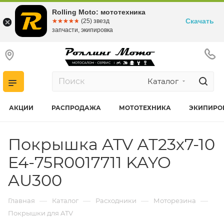
Rolling Moto: мототехника
Скачать
☆☆☆☆☆
★★★★★
(25) звезд
запчасти, экипировка
Каталог
АКЦИИ
РАСПРОДАЖА
МОТОТЕХНИКА
ЭКИПИРО
Покрышка ATV АТ23х7-10
E4-75R0017711 KAYO
AU300
—
—
—
—
Главная
Каталог
Расходники
Моторезина
Покрышки для ATV