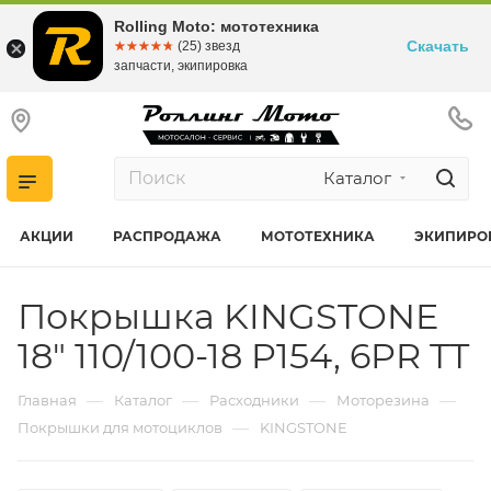
Rolling Moto: мототехника
Скачать
☆☆☆☆☆
★★★★★
(25) звезд
запчасти, экипировка
Каталог
АКЦИИ
РАСПРОДАЖА
МОТОТЕХНИКА
ЭКИПИРО
Покрышка KINGSTONE
18" 110/100-18 P154, 6PR TT
—
—
—
—
Главная
Каталог
Расходники
Моторезина
—
Покрышки для мотоциклов
KINGSTONE