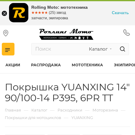
Rolling Moto: мототехника
Скачать
☆☆☆☆☆
★★★★★
(25) звезд
запчасти, экипировка
Каталог
АКЦИИ
РАСПРОДАЖА
МОТОТЕХНИКА
ЭКИПИРО
Покрышка YUANXING 14"
90/100-14 P395, 6PR TT
—
—
—
—
Главная
Каталог
Расходники
Моторезина
—
Покрышки для мотоциклов
YUANXING