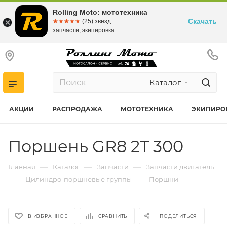
Rolling Moto: мототехника
Скачать
☆☆☆☆☆
★★★★★
(25) звезд
запчасти, экипировка
Каталог
АКЦИИ
РАСПРОДАЖА
МОТОТЕХНИКА
ЭКИПИРО
Поршень GR8 2T 300
—
—
—
Главная
Каталог
Запчасти
Запчасти двигатель
—
—
Цилиндро-поршневые группы
Поршни
В ИЗБРАННОЕ
СРАВНИТЬ
ПОДЕЛИТЬСЯ