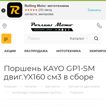
Rolling Moto: мототехника
Скачать
☆☆☆☆☆
★★★★★
(25) звезд
запчасти, экипировка
Каталог
АКЦИИ
РАСПРОДАЖА
МОТОТЕХНИКА
ЭКИПИРО
Поршень KAYO GP1-SM
двиг.YX160 см3 в сборе
—
—
—
Главная
Каталог
Запчасти
Запчасти двигатель
—
—
Цилиндро-поршневые группы
Поршни