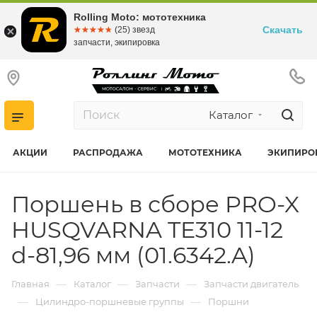
Rolling Moto: мототехника
Скачать
☆☆☆☆☆
★★★★★
(25) звезд
запчасти, экипировка
Каталог
АКЦИИ
РАСПРОДАЖА
МОТОТЕХНИКА
ЭКИПИРО
Поршень в сборе PRO-X
HUSQVARNA TE310 11-12
d-81,96 мм (01.6342.A)
—
—
—
Главная
Каталог
Запчасти
Запчасти двигатель
—
—
Цилиндро-поршневые группы
Поршни