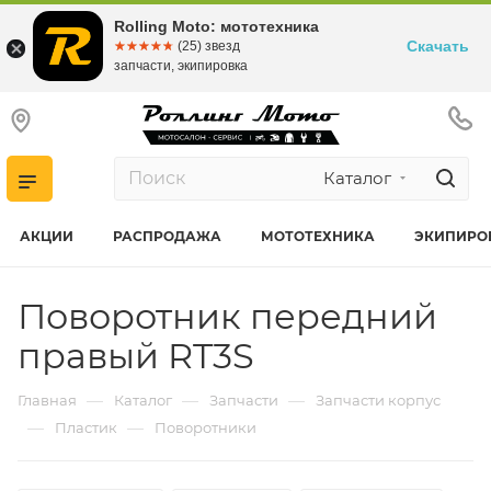
Rolling Moto: мототехника
Скачать
☆☆☆☆☆
★★★★★
(25) звезд
запчасти, экипировка
Каталог
АКЦИИ
РАСПРОДАЖА
МОТОТЕХНИКА
ЭКИПИРО
Поворотник передний
правый RT3S
—
—
—
Главная
Каталог
Запчасти
Запчасти корпус
—
—
Пластик
Поворотники