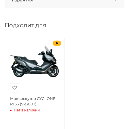
СБП
да
Выставить счет
да
Подходит для
Уважаемые пользователи, в настоящем
блоке размещены документы, с
которыми необходимо ознакомиться
покупателю, в случае приобретения
товара в нашем салоне. Здесь
размещены общие сведения по
решению возможных гарантийных
случаев и образцы необходимых для
заполнения документов. Обращаем
Ваше внимание на то, что конкретные
гарантийные обязательства на
Максискутер CYCLONE
RT3S (SR300T)
приобретаемую технику подробно
Нет в наличии
изложены в Руководстве по
эксплуатации (сервисной книжке), там
же находится гарантийный талон.