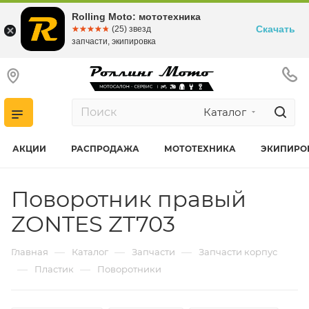
Rolling Moto: мототехника
Скачать
☆☆☆☆☆
★★★★★
(25) звезд
запчасти, экипировка
Каталог
АКЦИИ
РАСПРОДАЖА
МОТОТЕХНИКА
ЭКИПИРО
Поворотник правый
ZONTES ZT703
—
—
—
Главная
Каталог
Запчасти
Запчасти корпус
—
—
Пластик
Поворотники