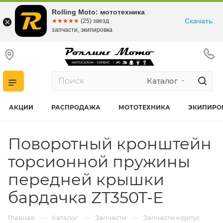
Rolling Moto: мототехника
Скачать
☆☆☆☆☆
★★★★★
(25) звезд
запчасти, экипировка
Каталог
АКЦИИ
РАСПРОДАЖА
МОТОТЕХНИКА
ЭКИПИРО
Поворотный кронштейн
торсионной пружины
передней крышки
бардачка ZT350T-E
—
—
—
Главная
Каталог
Запчасти
Запчасти корпус