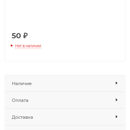
50
₽
Нет в наличии
Наличие
Оплата
Товара нет в наличии ни на одном из
складов
Доставка
Оплата
Банковские карты
да