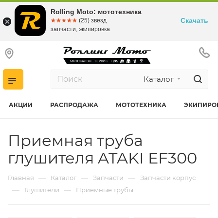
Rolling Moto: мототехника
Скачать
☆☆☆☆☆
★★★★★
(25) звезд
запчасти, экипировка
Каталог
АКЦИИ
РАСПРОДАЖА
МОТОТЕХНИКА
ЭКИПИРО
Приемная труба
глушителя ATAKI EF300
—
—
—
Главная
Каталог
Запчасти
Запчасти корпус
—
—
Глушители
Приемные трубы