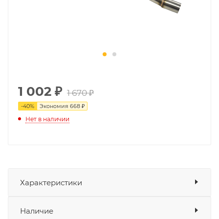
1 002
₽
1 670 ₽
-
40
%
Экономия
668 ₽
Нет в наличии
Характеристики
Показать характеристики
Наличие
Подходит для