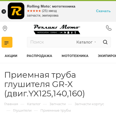
Rolling Moto: мототехника
Скачать
☆☆☆☆☆
★★★★★
(25) звезд
запчасти, экипировка
Каталог
АКЦИИ
РАСПРОДАЖА
МОТОТЕХНИКА
ЭКИПИРО
Приемная труба
глушителя GR-X
(двиг.YX125,140,160)
—
—
—
Главная
Каталог
Запчасти
Запчасти корпус
—
—
Глушители
Приемные трубы