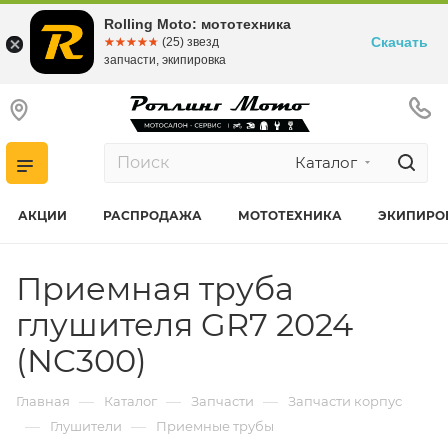
Rolling Moto: мототехника
Скачать
☆☆☆☆☆
★★★★★
(25) звезд
запчасти, экипировка
Каталог
АКЦИИ
РАСПРОДАЖА
МОТОТЕХНИКА
ЭКИПИРО
Приемная труба
глушителя GR7 2024
(NC300)
—
—
—
Главная
Каталог
Запчасти
Запчасти корпус
—
—
Глушители
Приемные трубы